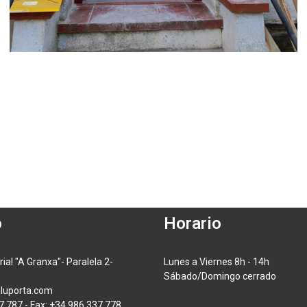
o
Horario
rial "A Granxa"- Paralela 2-
Lunes a Viernes 8h - 14h
Sábado/Domingo cerrado
luporta.com
7 787 - Fax: +34 986 337 778