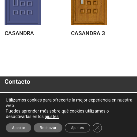
CASANDRA
CASANDRA 3
Contacto
Polígono Industrial "A Granxa"- Paralela 2- Parcela 16
Utilizamos cookies para ofrecerte la mejor experiencia en nuestra
web.
informacion@aluporta.com
Puedes aprender más sobre qué cookies utilizamos o
Tel: +34 986 337 787 - Fax: +34 986 337 778
desactivarlas en los
ajustes
.
2025 © Aluporta |
Aviso Legal
|
Política de Privacidad
|
Política
Cerrar el banner d
Aceptar
Rechazar
Ajustes
de Cookies