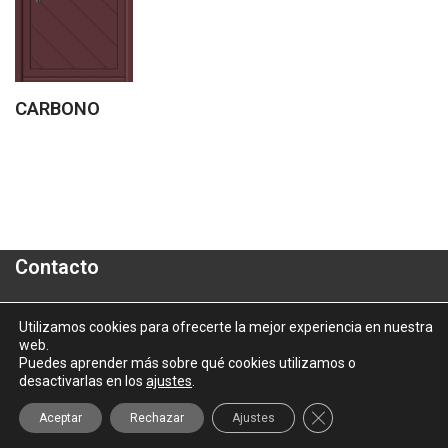
CARBONO
Contacto
Polígono Industrial "A Granxa"- Paralela 2- Parcela 16
Utilizamos cookies para ofrecerte la mejor experiencia en nuestra
web.
informacion@aluporta.com
Puedes aprender más sobre qué cookies utilizamos o
Tel: +34 986 337 787 - Fax: +34 986 337 778
desactivarlas en los
ajustes
.
2025 © Aluporta |
Aviso Legal
|
Política de Privacidad
|
Política
Cerrar el banner d
Aceptar
Rechazar
Ajustes
de Cookies