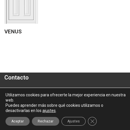
VENUS
Contacto
Polígono Industrial "A Granxa"- Paralela 2- Parcela 16
Utilizamos cookies para ofrecerte la mejor experiencia en nuestra
web.
informacion@aluporta.com
Puedes aprender más sobre qué cookies utilizamos o
Tel: +34 986 337 787 - Fax: +34 986 337 778
desactivarlas en los
ajustes
.
2025 © Aluporta |
Aviso Legal
|
Política de Privacidad
|
Política
Cerrar el banner d
Aceptar
Rechazar
Ajustes
de Cookies