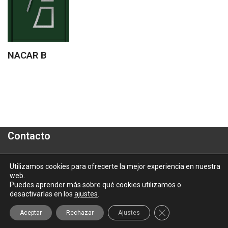
NACAR B
Contacto
Polígono Industrial "A Granxa"- Paralela 2- Parcela 16
Utilizamos cookies para ofrecerte la mejor experiencia en nuestra
web.
informacion@aluporta.com
Puedes aprender más sobre qué cookies utilizamos o
Tel: +34 986 337 787 - Fax: +34 986 337 778
desactivarlas en los
ajustes
.
2025 © Aluporta |
Aviso Legal
|
Política de Privacidad
|
Política
Cerrar el banner d
Aceptar
Rechazar
Ajustes
de Cookies