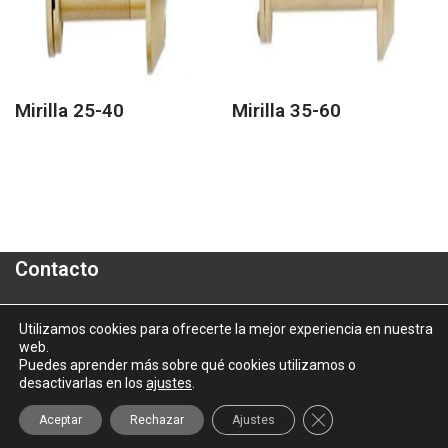
Mirilla 25-40
Mirilla 35-60
Contacto
Polígono Industrial "A Granxa"- Paralela 2- Parcela 16
Utilizamos cookies para ofrecerte la mejor experiencia en nuestra
web.
informacion@aluporta.com
Puedes aprender más sobre qué cookies utilizamos o
Tel: +34 986 337 787 - Fax: +34 986 337 778
desactivarlas en los
ajustes
.
2025 © Aluporta |
Aviso Legal
|
Política de Privacidad
|
Política
Cerrar el banner d
Aceptar
Rechazar
Ajustes
de Cookies