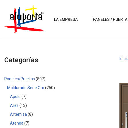
Saltar
LA EMPRESA
PANELES / PUERTA
al
contenido
Categorías
Inici
Paneles/Puertas
807
Moldurado Serie Oro
250
Apolo
7
Ares
13
Artemisa
8
Atenea
7