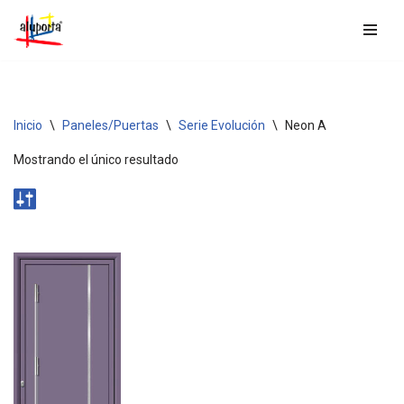
Saltar
al
contenido
Inicio
\
Paneles/Puertas
\
Serie Evolución
\
Neon A
Mostrando el único resultado