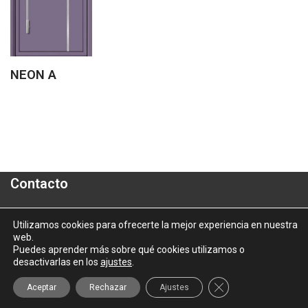
NEON A
Contacto
Polígono Industrial "A Granxa"- Paralela 2- Parcela 16
Utilizamos cookies para ofrecerte la mejor experiencia en nuestra
web.
informacion@aluporta.com
Puedes aprender más sobre qué cookies utilizamos o
Tel: +34 986 337 787 - Fax: +34 986 337 778
desactivarlas en los
ajustes
.
2025 © Aluporta |
Aviso Legal
|
Política de Privacidad
|
Política
Cerrar el banner d
Aceptar
Rechazar
Ajustes
de Cookies