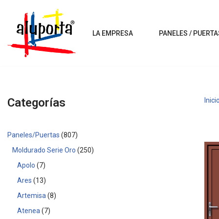
Saltar
LA EMPRESA
PANELES / PUERTA
al
contenido
Categorías
Inici
Paneles/Puertas
807
Moldurado Serie Oro
250
Apolo
7
Ares
13
Artemisa
8
Atenea
7