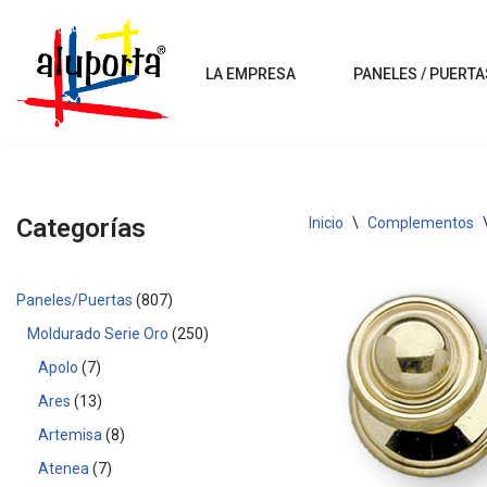
Saltar
LA EMPRESA
PANELES / PUERTA
al
contenido
Categorías
Inicio
\
Complementos
Paneles/Puertas
807
Moldurado Serie Oro
250
Apolo
7
Ares
13
Artemisa
8
Atenea
7