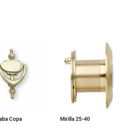
daba Copa
Mirilla 25-40