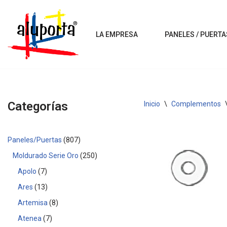
Saltar
LA EMPRESA
PANELES / PUERTA
al
contenido
Categorías
Inicio
\
Complementos
Paneles/Puertas
807
Moldurado Serie Oro
250
Apolo
7
Ares
13
Artemisa
8
Atenea
7