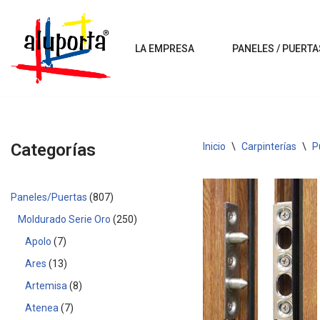
Saltar
LA EMPRESA
PANELES / PUERTA
al
contenido
Categorías
Inicio
\
Carpinterías
\
P
Paneles/Puertas
807
Moldurado Serie Oro
250
Apolo
7
Ares
13
Artemisa
8
Atenea
7