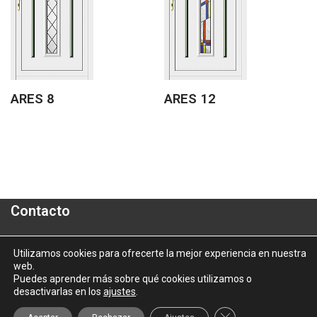
ARES 8
ARES 12
Contacto
Polígono Industrial "A Granxa"- Paralela 2- Parcela 16
Utilizamos cookies para ofrecerte la mejor experiencia en nuestra
web.
informacion@aluporta.com
Puedes aprender más sobre qué cookies utilizamos o
Tel: +34 986 337 787 - Fax: +34 986 337 778
desactivarlas en los
ajustes
.
2025 © Aluporta |
Aviso Legal
|
Política de Privacidad
|
Política
Cerrar el banner d