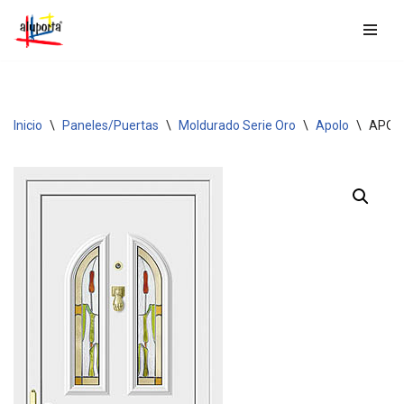
Saltar
al
contenido
Inicio
\
Paneles/Puertas
\
Moldurado Serie Oro
\
Apolo
\
APOL