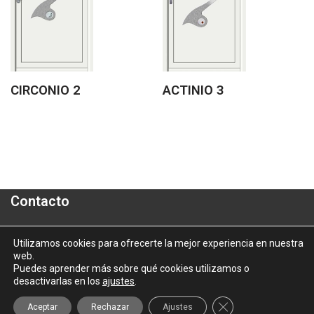
CIRCONIO 2
ACTINIO 3
Contacto
Polígono Industrial "A Granxa"- Paralela 2- Parcela 16
Utilizamos cookies para ofrecerte la mejor experiencia en nuestra
web.
informacion@aluporta.com
Puedes aprender más sobre qué cookies utilizamos o
Tel: +34 986 337 787 - Fax: +34 986 337 778
desactivarlas en los
ajustes
.
2025 © Aluporta |
Aviso Legal
|
Política de Privacidad
|
Política
Cerrar el banner d
Aceptar
Rechazar
Ajustes