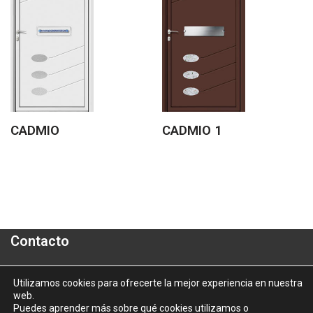
CADMIO
CADMIO 1
Contacto
Polígono Industrial "A Granxa"- Paralela 2- Parcela 16
Utilizamos cookies para ofrecerte la mejor experiencia en nuestra
web.
informacion@aluporta.com
Puedes aprender más sobre qué cookies utilizamos o