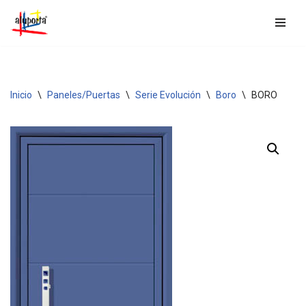
Saltar
al
contenido
Inicio
\
Paneles/Puertas
\
Serie Evolución
\
Boro
\
BORO