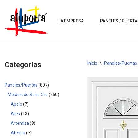
Saltar
LA EMPRESA
PANELES / PUERTA
al
contenido
Categorías
Inicio
\
Paneles/Puertas
Paneles/Puertas
807
Moldurado Serie Oro
250
Apolo
7
Ares
13
Artemisa
8
Atenea
7