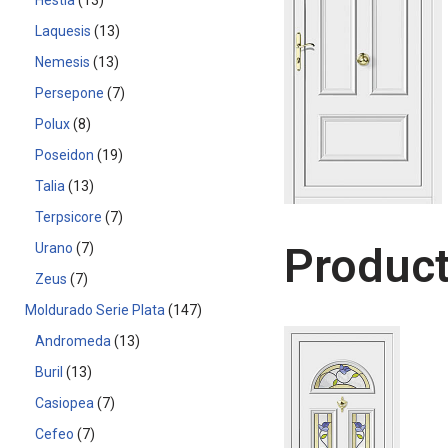
Hestia
13
Laquesis
13
Nemesis
13
Persepone
7
Polux
8
Poseidon
19
Talia
13
Terpsicore
7
Product
Urano
7
Zeus
7
Moldurado Serie Plata
147
Andromeda
13
Buril
13
Casiopea
7
Cefeo
7