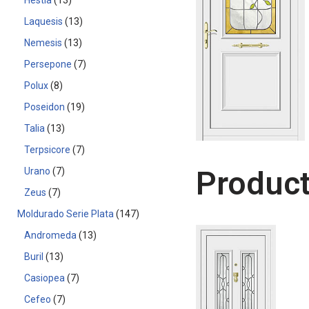
Hestia
13
Laquesis
13
Nemesis
13
Persepone
7
Polux
8
Poseidon
19
Talia
13
Terpsicore
7
Product
Urano
7
Zeus
7
Moldurado Serie Plata
147
Andromeda
13
Buril
13
Casiopea
7
Cefeo
7