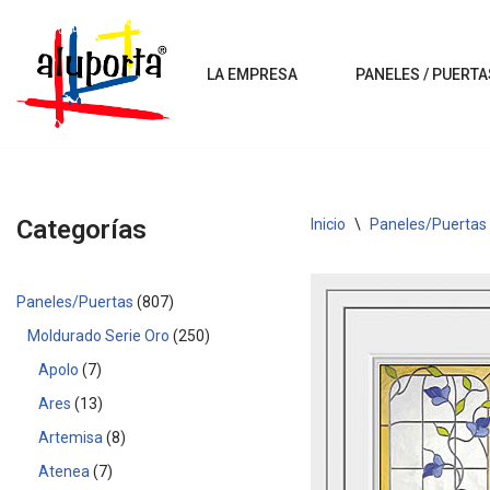
Saltar
LA EMPRESA
PANELES / PUERTA
al
contenido
Categorías
Inicio
\
Paneles/Puertas
Paneles/Puertas
807
Moldurado Serie Oro
250
Apolo
7
Ares
13
Artemisa
8
Atenea
7