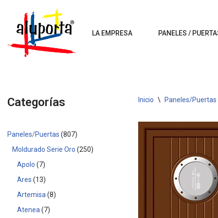
Saltar
LA EMPRESA
PANELES / PUERTA
al
contenido
Categorías
Inicio
\
Paneles/Puertas
Paneles/Puertas
807
Moldurado Serie Oro
250
Apolo
7
Ares
13
Artemisa
8
Atenea
7