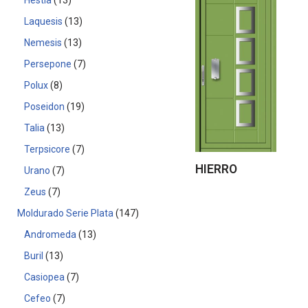
Hestia
13
Laquesis
13
Nemesis
13
Persepone
7
Polux
8
Poseidon
19
Talia
13
Terpsicore
7
HIERRO
Urano
7
Zeus
7
Moldurado Serie Plata
147
Andromeda
13
Buril
13
Casiopea
7
Cefeo
7