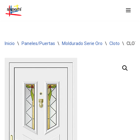
Saltar
al
contenido
Inicio
\
Paneles/Puertas
\
Moldurado Serie Oro
\
Cloto
\
CLOTO