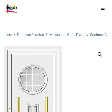
Saltar
al
contenido
Inicio
\
Paneles/Puertas
\
Moldurado Serie Plata
\
Cochero
\
C