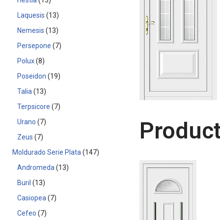
Hestia
13
Laquesis
13
Nemesis
13
Persepone
7
Polux
8
Poseidon
19
Talia
13
Terpsicore
7
Product
Urano
7
Zeus
7
Moldurado Serie Plata
147
Andromeda
13
Buril
13
Casiopea
7
Cefeo
7