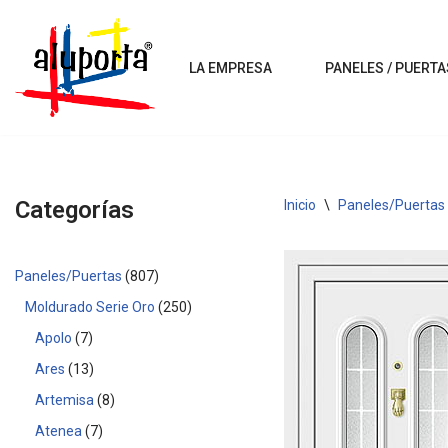
Saltar
LA EMPRESA
PANELES / PUERTA
al
contenido
Categorías
Inicio
\
Paneles/Puertas
Paneles/Puertas
807
Moldurado Serie Oro
250
Apolo
7
Ares
13
Artemisa
8
Atenea
7