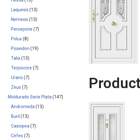
Hestia
13
Laquesis
13
Nemesis
13
Persepone
7
Polux
8
Poseidon
19
Talia
13
Terpsicore
7
Product
Urano
7
Zeus
7
Moldurado Serie Plata
147
Andromeda
13
Buril
13
Casiopea
7
Cefeo
7