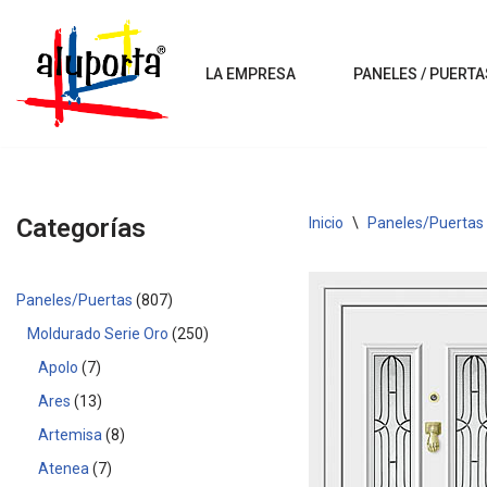
Saltar
LA EMPRESA
PANELES / PUERTA
al
contenido
Categorías
Inicio
\
Paneles/Puertas
Paneles/Puertas
807
Moldurado Serie Oro
250
Apolo
7
Ares
13
Artemisa
8
Atenea
7