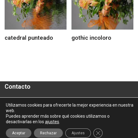
catedral punteado
gothic incoloro
Contacto
Polígono Industrial "A Granxa"- Paralela 2- Parcela 16
Utilizamos cookies para ofrecerte la mejor experiencia en nuestra
web.
informacion@aluporta.com
Puedes aprender más sobre qué cookies utilizamos o
Tel: +34 986 337 787 - Fax: +34 986 337 778
desactivarlas en los
ajustes
.
2025 © Aluporta |
Aviso Legal
|
Política de Privacidad
|
Política
Cerrar el banner d
Aceptar
Rechazar
Ajustes