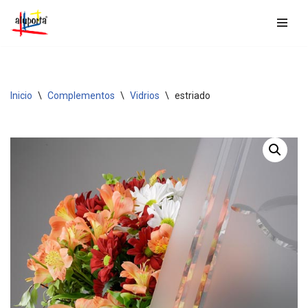
Saltar
al
contenido
Inicio
\
Complementos
\
Vidrios
\
estriado