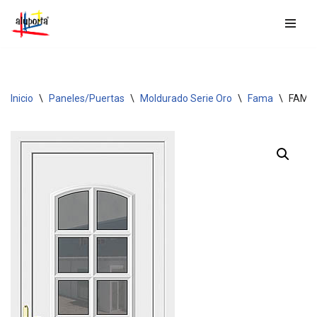
Saltar
al
contenido
Inicio
\
Paneles/Puertas
\
Moldurado Serie Oro
\
Fama
\
FAMA