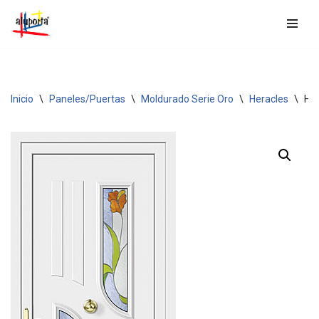
Saltar
al
contenido
Inicio
\
Paneles/Puertas
\
Moldurado Serie Oro
\
Heracles
\
HE