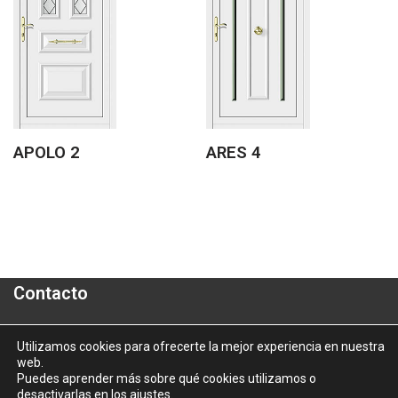
APOLO 2
ARES 4
Contacto
Polígono Industrial "A Granxa"- Paralela 2- Parcela 16
Utilizamos cookies para ofrecerte la mejor experiencia en nuestra
web.
informacion@aluporta.com
Puedes aprender más sobre qué cookies utilizamos o
Tel: +34 986 337 787 - Fax: +34 986 337 778
desactivarlas en los
ajustes
.