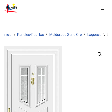
Saltar
al
contenido
Inicio
\
Paneles/Puertas
\
Moldurado Serie Oro
\
Laquesis
\
LA