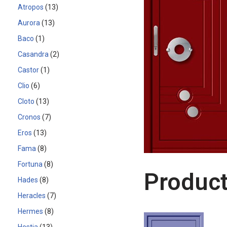
Atropos
13
Aurora
13
Baco
1
Casandra
2
Castor
1
Clio
6
Cloto
13
Cronos
7
Eros
13
Fama
8
Fortuna
8
Product
Hades
8
Heracles
7
Hermes
8