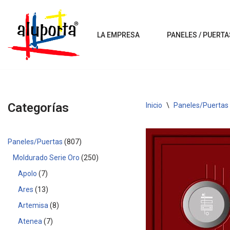
Saltar
LA EMPRESA
PANELES / PUERTA
al
contenido
Categorías
Inicio
\
Paneles/Puertas
Paneles/Puertas
807
Moldurado Serie Oro
250
Apolo
7
Ares
13
Artemisa
8
Atenea
7