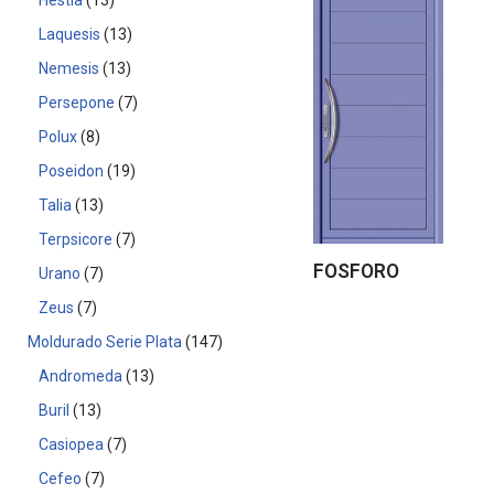
Hestia
13
Laquesis
13
Nemesis
13
Persepone
7
Polux
8
Poseidon
19
Talia
13
Terpsicore
7
FOSFORO
Urano
7
Zeus
7
Moldurado Serie Plata
147
Andromeda
13
Buril
13
Casiopea
7
Cefeo
7