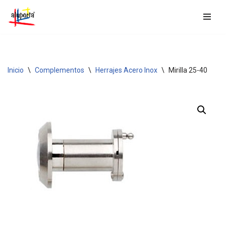
Saltar
al
contenido
Inicio
\
Complementos
\
Herrajes Acero Inox
\
Mirilla 25-40