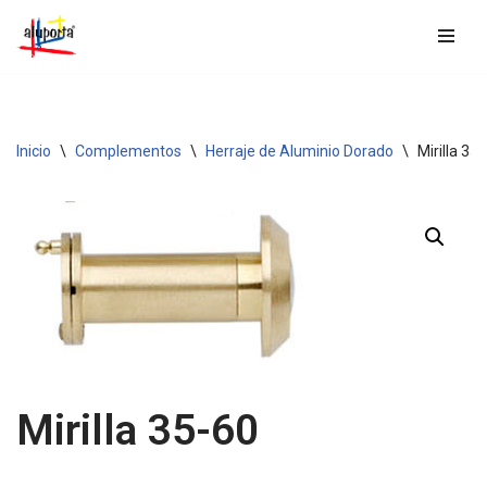
Saltar
al
contenido
Inicio
\
Complementos
\
Herraje de Aluminio Dorado
\
Mirilla 35
Mirilla 35-60