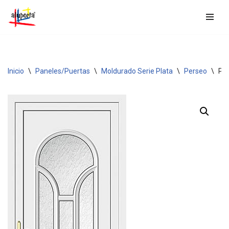
Saltar
al
contenido
Inicio
\
Paneles/Puertas
\
Moldurado Serie Plata
\
Perseo
\
PE