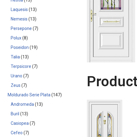
Hestia
13
Laquesis
13
Nemesis
13
Persepone
7
Polux
8
Poseidon
19
Talia
13
Terpsicore
7
Product
Urano
7
Zeus
7
Moldurado Serie Plata
147
Andromeda
13
Buril
13
Casiopea
7
Cefeo
7