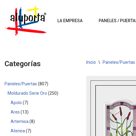
Saltar
LA EMPRESA
PANELES / PUERTA
al
contenido
Categorías
Inicio
\
Paneles/Puertas
Paneles/Puertas
807
Moldurado Serie Oro
250
Apolo
7
Ares
13
Artemisa
8
Atenea
7