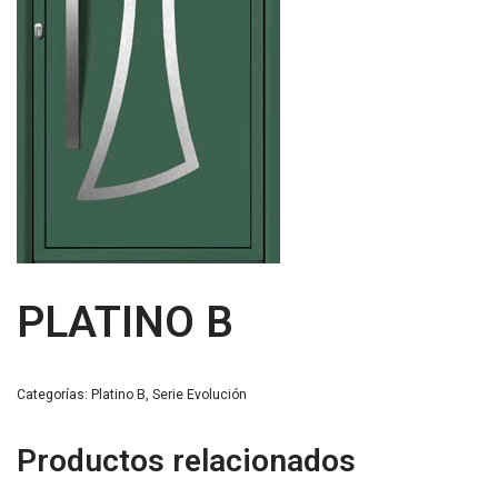
PLATINO B
Categorías:
Platino B
,
Serie Evolución
Productos relacionados