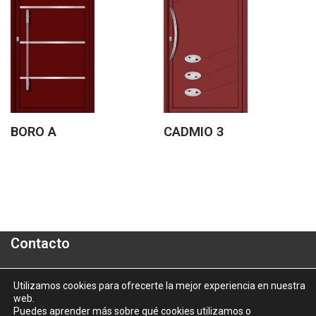
BORO A
CADMIO 3
Contacto
Polígono Industrial "A Granxa"- Paralela 2- Parcela 16
Utilizamos cookies para ofrecerte la mejor experiencia en nuestra
web.
informacion@aluporta.com
Puedes aprender más sobre qué cookies utilizamos o