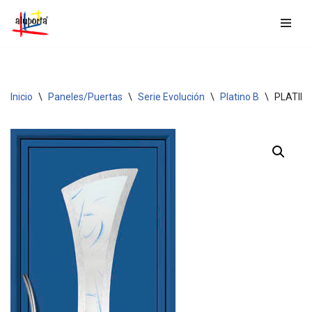
Saltar
al
contenido
Inicio
\
Paneles/Puertas
\
Serie Evolución
\
Platino B
\
PLATINO