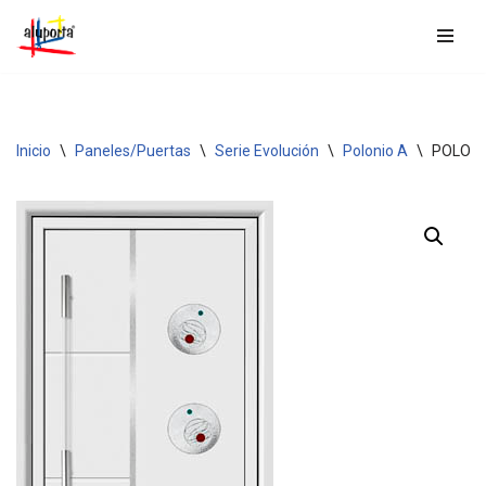
Saltar
al
contenido
Inicio
\
Paneles/Puertas
\
Serie Evolución
\
Polonio A
\
POLONI