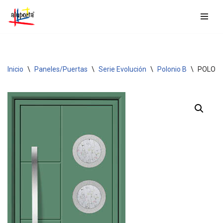
Saltar
al
contenido
Inicio
\
Paneles/Puertas
\
Serie Evolución
\
Polonio B
\
POLONI