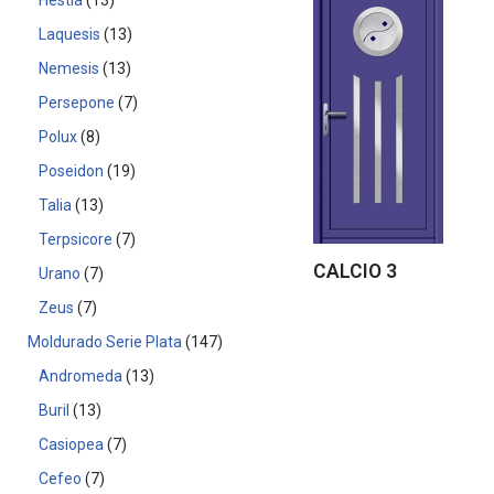
Hestia
13
Laquesis
13
Nemesis
13
Persepone
7
Polux
8
Poseidon
19
Talia
13
Terpsicore
7
CALCIO 3
Urano
7
Zeus
7
Moldurado Serie Plata
147
Andromeda
13
Buril
13
Casiopea
7
Cefeo
7