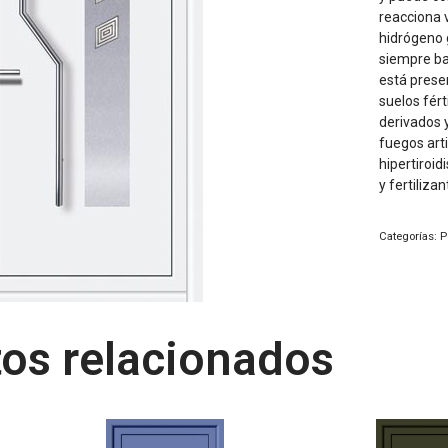
reacciona 
hidrógeno 
siempre baj
está presen
suelos fért
derivados y
fuegos arti
hipertiroid
y fertilizan
Categorías:
P
os relacionados