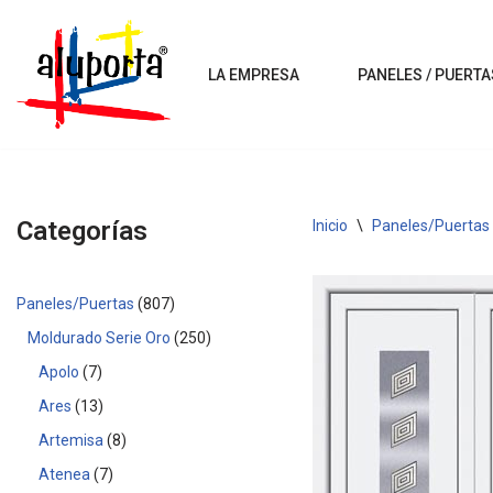
Saltar
LA EMPRESA
PANELES / PUERTA
al
contenido
Categorías
Inicio
\
Paneles/Puertas
Paneles/Puertas
807
Moldurado Serie Oro
250
Apolo
7
Ares
13
Artemisa
8
Atenea
7