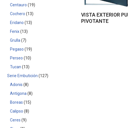
Centauro
19
Cochero
13
VISTA EXTERIOR P
PIVOTANTE
Eridano
13
Fenix
13
Grulla
7
Pegaso
19
Perseo
10
Tucan
13
Serie Embutición
127
Adonis
8
Antigona
8
Boreas
15
Calipso
8
Ceres
9