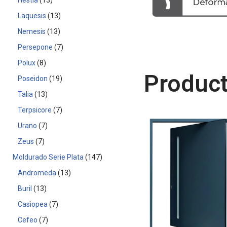
Hestia
13
Laquesis
13
Nemesis
13
Persepone
7
Polux
8
Product
Poseidon
19
Talia
13
Terpsicore
7
Urano
7
Zeus
7
Moldurado Serie Plata
147
Andromeda
13
Buril
13
Casiopea
7
Cefeo
7