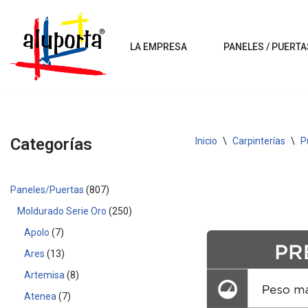
Saltar
LA EMPRESA
PANELES / PUERTA
al
contenido
Categorías
Inicio
\
Carpinterías
\
P
Paneles/Puertas
807
Moldurado Serie Oro
250
Apolo
7
Ares
13
Artemisa
8
Atenea
7