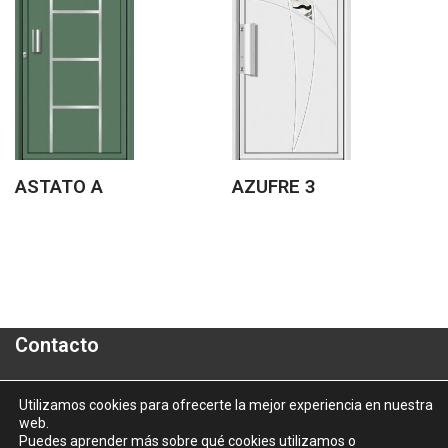
ASTATO A
AZUFRE 3
Contacto
Polígono Industrial "A Granxa"- Paralela 2- Parcela 16
Utilizamos cookies para ofrecerte la mejor experiencia en nuestra
web.
informacion@aluporta.com
Puedes aprender más sobre qué cookies utilizamos o