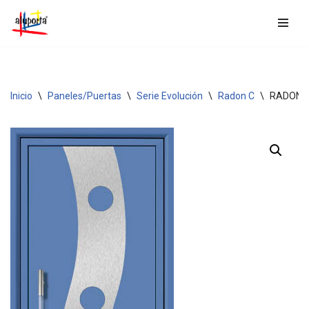
Saltar
al
contenido
Inicio
\
Paneles/Puertas
\
Serie Evolución
\
Radon C
\
RADON 