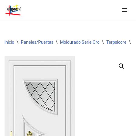
Saltar
al
contenido
Inicio
\
Paneles/Puertas
\
Moldurado Serie Oro
\
Terpsicore
\
T