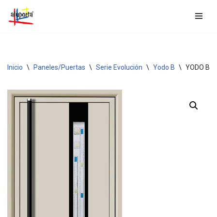
Saltar
al
contenido
Inicio
\
Paneles/Puertas
\
Serie Evolución
\
Yodo B
\
YODO B3