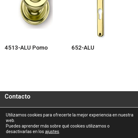
4513-ALU Pomo
652-ALU
Contacto
Polígono Industrial "A Granxa"- Paralela 2- Parcela 16
Utilizamos cookies para ofrecerte la mejor experiencia en nuestra
web.
informacion@aluporta.com
Puedes aprender más sobre qué cookies utilizamos o
Tel: +34 986 337 787 - Fax: +34 986 337 778
desactivarlas en los
ajustes
.