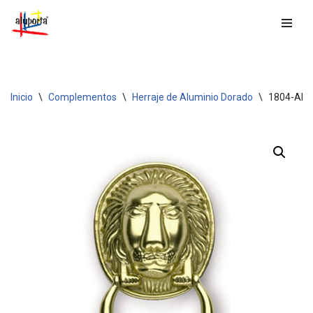
Saltar
al
contenido
Inicio
\
Complementos
\
Herraje de Aluminio Dorado
\
1804-ALU