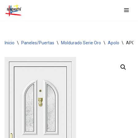
Saltar
al
contenido
Inicio
\
Paneles/Puertas
\
Moldurado Serie Oro
\
Apolo
\
APOL