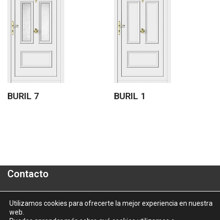
BURIL 7
BURIL 1
Contacto
Polígono Industrial "A Granxa"- Paralela 2- Parcela 16
Utilizamos cookies para ofrecerte la mejor experiencia en nuestra
web.
informacion@aluporta.com