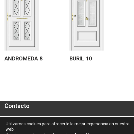
ANDROMEDA 8
BURIL 10
Contacto
Polígono Industrial "A Granxa"- Paralela 2- Parcela 16
Utilizamos cookies para ofrecerte la mejor experiencia en nuestra
web.
informacion@aluporta.com