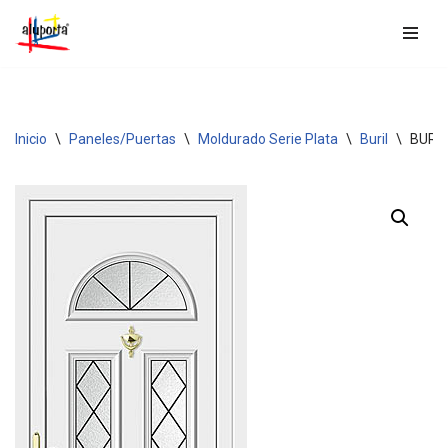
Saltar
al
contenido
Inicio
\
Paneles/Puertas
\
Moldurado Serie Plata
\
Buril
\
BURIL