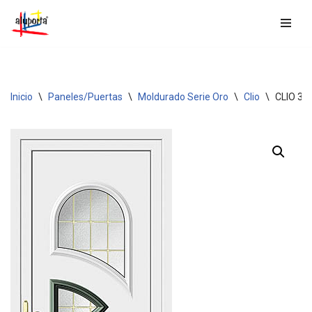
Saltar
al
contenido
Inicio
\
Paneles/Puertas
\
Moldurado Serie Oro
\
Clio
\
CLIO 3