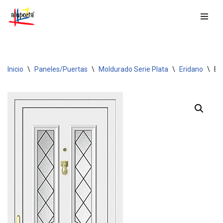
Saltar
al
contenido
Inicio
\
Paneles/Puertas
\
Moldurado Serie Plata
\
Eridano
\
ER