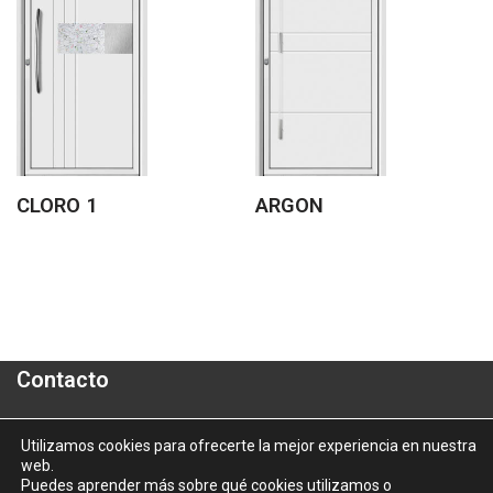
CLORO 1
ARGON
Contacto
Polígono Industrial "A Granxa"- Paralela 2- Parcela 16
Utilizamos cookies para ofrecerte la mejor experiencia en nuestra
web.
informacion@aluporta.com
Puedes aprender más sobre qué cookies utilizamos o