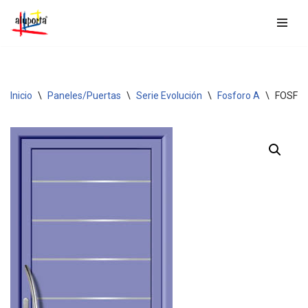
Saltar
al
contenido
Inicio
\
Paneles/Puertas
\
Serie Evolución
\
Fosforo A
\
FOSFO