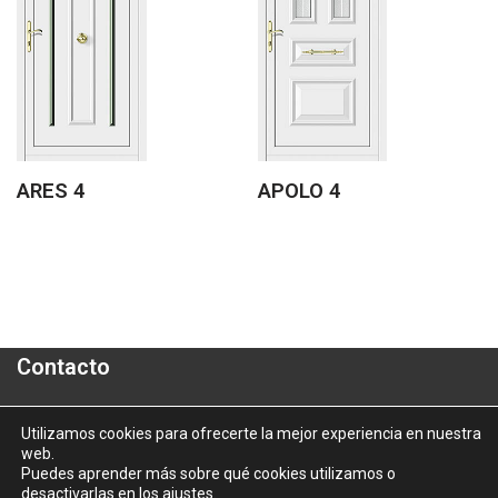
ARES 4
APOLO 4
Contacto
Polígono Industrial "A Granxa"- Paralela 2- Parcela 16
Utilizamos cookies para ofrecerte la mejor experiencia en nuestra
web.
informacion@aluporta.com
Puedes aprender más sobre qué cookies utilizamos o
Tel: +34 986 337 787 - Fax: +34 986 337 778
desactivarlas en los
ajustes
.