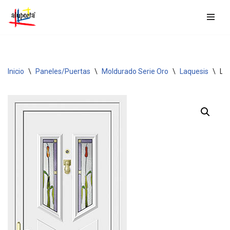
Saltar
al
contenido
Inicio
\
Paneles/Puertas
\
Moldurado Serie Oro
\
Laquesis
\
LA